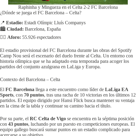
Raphinha y Mingueza en el Celta 2-2 FC Barcelona
¿Dónde se juega el FC Barcelona – Celta?
📍
Estadio:
Estadi Olímpic Lluís Companys
🏙️
Ciudad:
Barcelona, España
🧍‍♂️
Aforo:
55.926 espectadores
El estadio provisional del FC Barcelona durante las obras del Spotify
Camp Nou será el escenario del duelo frente al Celta. Un entorno con
historia olímpica que se ha adaptado esta temporada para acoger los
partidos del conjunto azulgrana en LaLiga y Europa.
Contexto del Barcelona – Celta
El
FC Barcelona
llega a este encuentro como líder de
LaLiga EA
Sports
, con
70 puntos
, tras una racha de 10 victorias en los últimos 12
partidos.
El equipo dirigido por Hansi Flick busca mantener su ventaja
en la cima de la tabla y continuar su camino hacia el título.
Por su parte, el
RC Celta de Vigo
se encuentra en la séptima posición
con
43 puntos
, luchando por un puesto en competiciones europeas.
El
equipo gallego buscará sumar puntos en un estadio complicado para
acercarse a su objetivo.