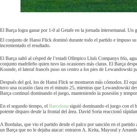
El Barça logra ganar por 1-0 al Getafe en la jornada intersemanal. Un 
El conjunto de Hansi Flick dominó durante todo el partido e impuso su 
incrementado el resultado.
El Barça saltó al césped de l’estadi Olímpico Lluís Companys frío, agua
conjunto madrileño quien tuvo las ocasiones más claras. El Barça desp
Kounde, el lateral francés puso un centro a los pies de Lewandowski pa
Después del gol, los de Hansi Flick se mostraron más cómodos. El equ
tuvo una ocasión clara en el minuto 25, mientras que Lewandowski desper
Barça continuó dominando el juego, manteniendo la posesión y tempori
En el segundo tiempo, el
Barcelona
siguió dominando el juego con el b
potente disparo desde la frontal del área. David Soria reaccionó rápidam
A Bordalas, que vio el partido desde el palco por sanción en el partido 
un Barça que no le dejaba atacar: entraron A. Keita, Mayoral y Arrambar