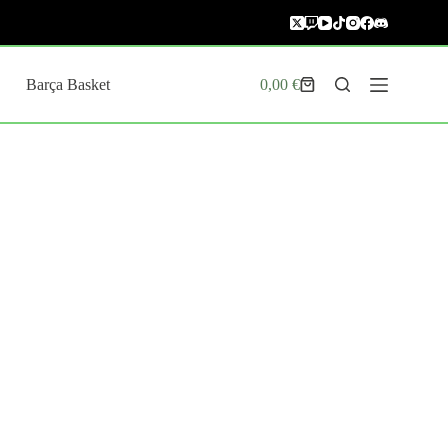
Barça Basket
0,00
€
Carro
de
compra