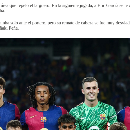
área que repelo el larguero. En la siguiente jugada, a Eric García se l
ha.
nha solo ante el portero, pero su remate de cabeza se fue muy desviado
Iñaki Peña.