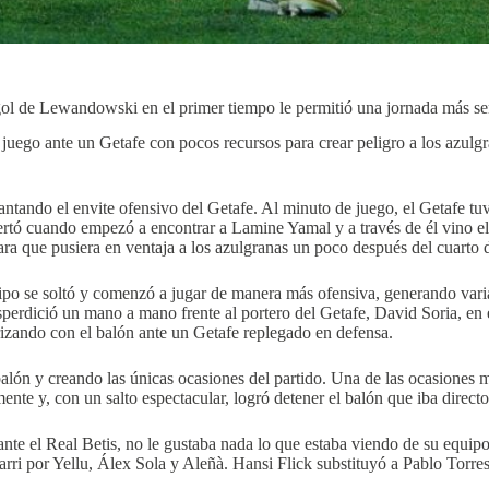
gol de Lewandowski en el primer tiempo le permitió una jornada más ser 
juego ante un Getafe con pocos recursos para crear peligro a los azulgr
ntando el envite ofensivo del Getafe. Al minuto de juego, el Getafe tuv
ertó cuando empezó a encontrar a Lamine Yamal y a través de él vino el
ra que pusiera en ventaja a los azulgranas un poco después del cuarto d
ipo se soltó y comenzó a jugar de manera más ofensiva, generando vari
dició un mano a mano frente al portero del Getafe, David Soria, en el m
zando con el balón ante un Getafe replegado en defensa.
alón y creando las únicas ocasiones del partido. Una de las ocasiones 
ente y, con un salto espectacular, logró detener el balón que iba directo
ante el Real Betis, no le gustaba nada lo que estaba viendo de su equipo
ri por Yellu, Álex Sola y Aleñà. Hansi Flick substituyó a Pablo Torres y