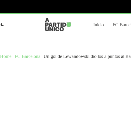
Saltar
al
contenido
Inicio
FC Barce
Home
|
FC Barcelona
|
Un gol de Lewandowski dio los 3 puntos al Barç