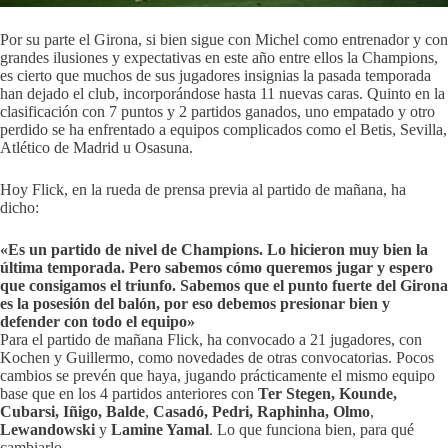
Por su parte el Girona, si bien sigue con Michel como entrenador y con
grandes ilusiones y expectativas en este año entre ellos la Champions,
es cierto que muchos de sus jugadores insignias la pasada temporada
han dejado el club, incorporándose hasta 11 nuevas caras. Quinto en la
clasificación con 7 puntos y 2 partidos ganados, uno empatado y otro
perdido se ha enfrentado a equipos complicados como el Betis, Sevilla,
Atlético de Madrid u Osasuna.
Hoy Flick, en la rueda de prensa previa al partido de mañana, ha
dicho:
«Es un partido de nivel de Champions. Lo hicieron muy bien la
última temporada. Pero sabemos cómo queremos jugar y espero
que consigamos el triunfo. Sabemos que el punto fuerte del Girona
es la posesión del balón, por eso debemos presionar bien y
defender con todo el equipo»
Para el partido de mañana Flick, ha convocado a 21 jugadores, con
Kochen y Guillermo, como novedades de otras convocatorias. Pocos
cambios se prevén que haya, jugando prácticamente el mismo equipo
base que en los 4 partidos anteriores con
Ter Stegen, Kounde,
Cubarsi, Iñigo, Balde
,
Casadó,
Pedri, Raphinha, Olmo
,
Lewandowski
y
Lamine Yamal
. Lo que funciona bien, para qué
cambiarlo.