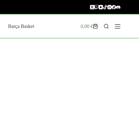
Barça Basket
0,00
€
Carro
de
compra