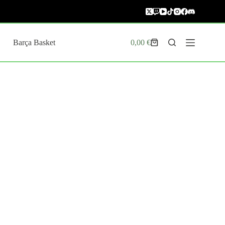
Barça Basket
0,00
€
Carro
de
compra