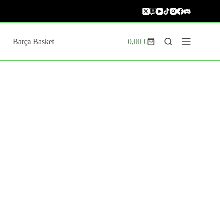
Barça Basket
0,00
€
Carro
de
compra