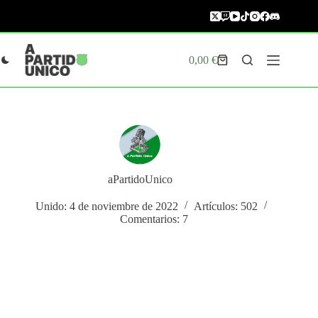
Saltar
al
contenido
0,00
€
Carro
de
compra
aPartidoUnico
Unido: 4 de noviembre de 2022
Artículos: 502
Comentarios: 7